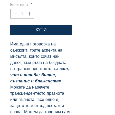
Количество
*
КУПИ
Има една поговорка на
санскрит: трите аспекта на
мисълта, които сочат най-
далеч, към ръба на бездната
на трансцендентното, са
сат,
чит и ананда
:
битие,
съзнание и блаженство
.
Можете да наречете
трансцендентното празнота
или пълнота - все едно е,
защото то е отвъд всякакви
слова. Можем да говорим само