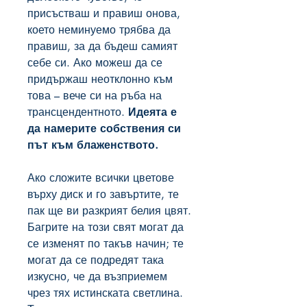
присъстваш и правиш онова,
което неминуемо трябва да
правиш, за да бъдеш самият
себе си. Ако можеш да се
придържаш неотклонно към
това – вече си на ръба на
трансцендентното.
Идеята е
да намерите собствения си
път към блаженството.
Ако сложите всички цветове
върху диск и го завъртите, те
пак ще ви разкрият белия цвят.
Багрите на този свят могат да
се изменят по такъв начин; те
могат да се подредят така
изкусно, че да възприемем
чрез тях истинската светлина.