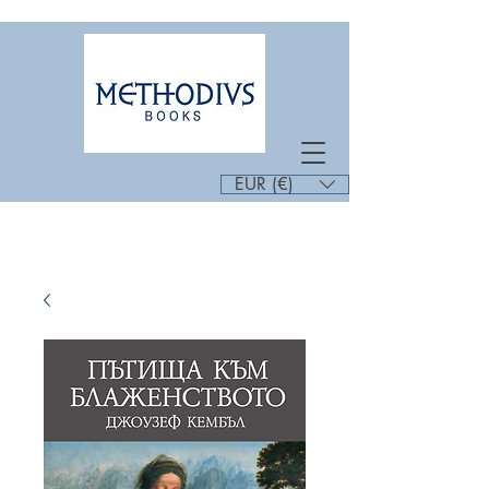
EUR (€)