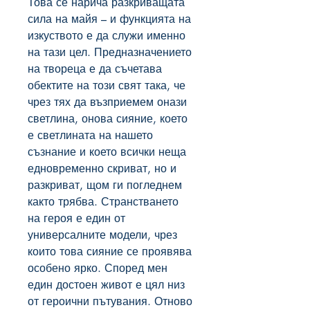
Това се нарича разкриващата
сила на майя – и функцията на
изкуството е да служи именно
на тази цел. Предназначението
на твореца е да съчетава
обектите на този свят така, че
чрез тях да възприемем онази
светлина, онова сияние, което
е светлината на нашето
съзнание и което всички неща
едновременно скриват, но и
разкриват, щом ги погледнем
както трябва. Странстването
на героя е един от
универсалните модели, чрез
които това сияние се проявява
особено ярко. Според мен
един достоен живот е цял низ
от героични пътувания. Отново