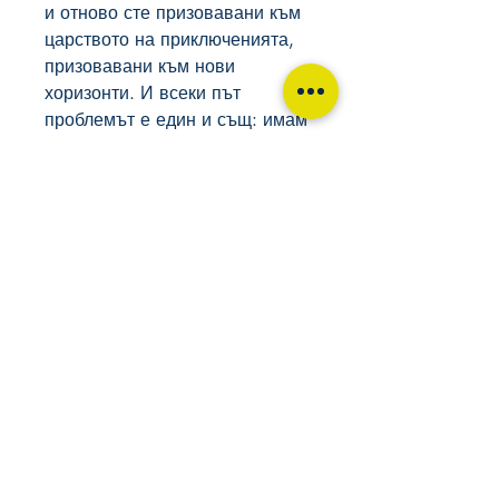
и отново сте призовавани към
царството на приключенията,
призовавани към нови
хоризонти. И всеки път
проблемът е един и същ: имам
ли куража? Ако го имате,
тогава и опасностите са
налице, и помощта, и успехът
или провалът. Винаги
съществува възможност за
провал. Но съществува и
възможност за блаженство.
Това ме връща пак към
афоризма на Кришна:
„Най-добре можеш да
помогнеш на човечеството,
като усъвършенстваш самия
себе си”.