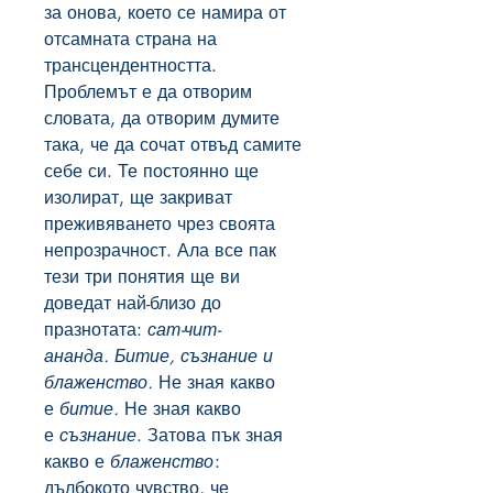
за онова, което се намира от
отсамната страна на
трансцендентността.
Проблемът е да отворим
словата, да отворим думите
така, че да сочат отвъд самите
себе си. Те постоянно ще
изолират, ще закриват
преживяването чрез своята
непрозрачност. Ала все пак
тези три понятия ще ви
доведат най-близо до
празнотата:
сат-чит-
ананда
.
Битие, съзнание
и
блаженство.
Не зная какво
е
битие.
Не зная какво
е
съзнание
. Затова пък зная
какво е
блаженство
:
дълбокото чувство, че