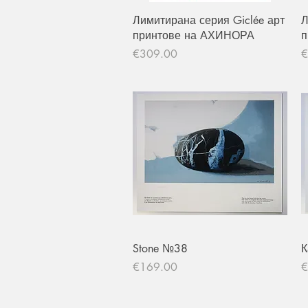
Quick View
Лимитирана серия Giclée арт
Л
принтове на АХИНОРА
п
Price
P
€309.00
€
Quick View
Stone №38
К
Price
P
€169.00
€