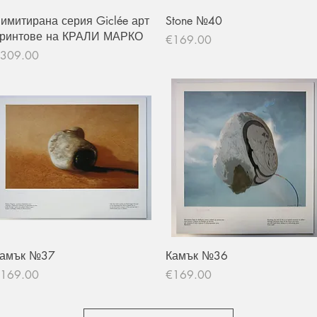
Quick View
Quick View
имитирана серия Giclée арт
Stone №40
ринтове на КРАЛИ МАРКО
Price
€169.00
rice
309.00
Quick View
Quick View
амък №37
Камък №36
rice
Price
169.00
€169.00