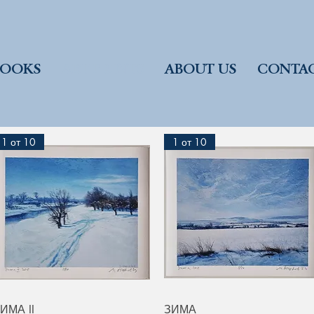
BOOKS
ART PRINTS
ABOUT US
CONTA
1 от 10
1 от 10
Quick View
Quick View
ИМА II
ЗИМА