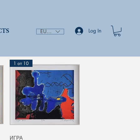
Log In
CTS
EUR (€)
1 от 10
Quick View
ИГРА