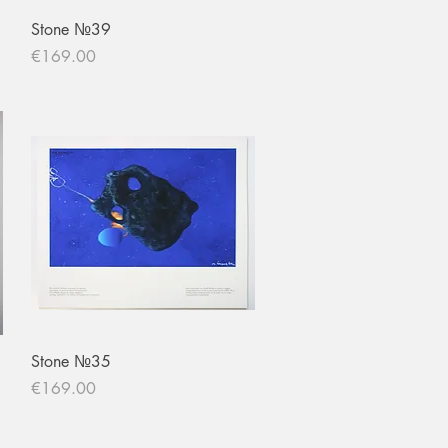
Quick View
Stone №39
Price
€169.00
Quick View
Stone №35
Price
€169.00