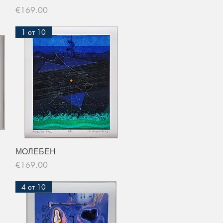
Price
€169.00
1 от 10
Quick View
МОЛЕБЕН
Price
€169.00
4 от 10